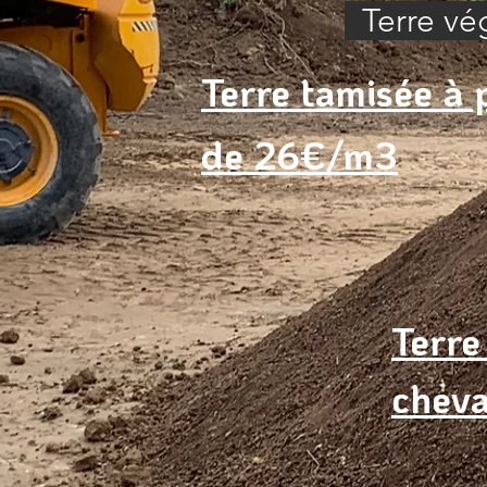
Terre vég
Terre tamisée à p
de 26€/m3
Terre
cheva