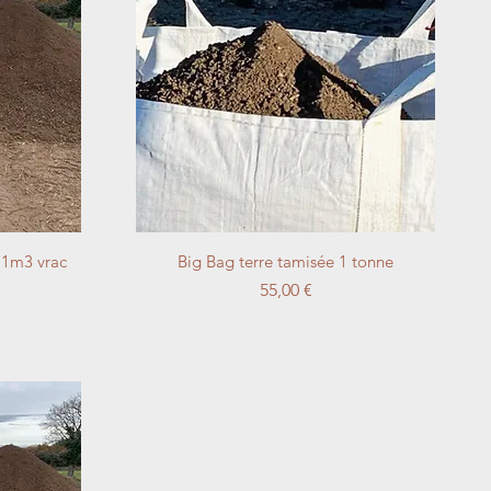
Aperçu rapide
 1m3 vrac
Big Bag terre tamisée 1 tonne
Prix
55,00 €