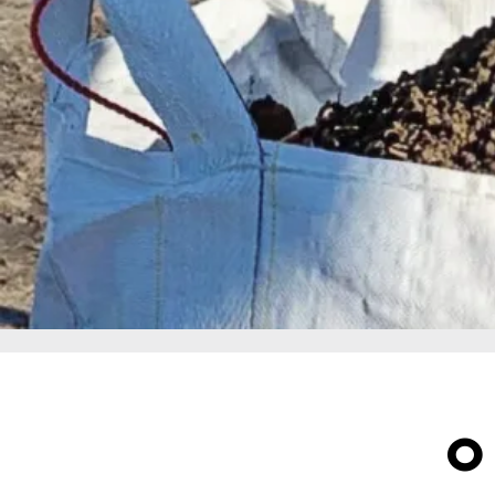
Livraison à domicile de terre végétale tamisée à Aix-en-Provence. Pépinière Peyrolles
Découvrez les bienfaits de la terre végétale enrichie à Aix-en-Provence proposée par
Quand vous étiez petit, on vous interdisait sûrement de jouer dans la terre. C’était c
Il faut dire qu’il n’est pas simple d’enlever des taches de terre sur les vêtements. 
envies.
Pépinière Peyrolles est l’expert de l’aménagement naturel des jardins. Notre équip
Plantez de beaux légumes avec la terre végétale enrichie à Aix-en-Provence
Les avantages de la terre végétale enrichie sont nombreux, notamment celle proposée 
Elle est donc simple à installer, que vous l’utilisiez en pot, pour un potager hors so
Les jardiniers avec des sols secs l’apprécient particulièrement. De plus, si vos plante
Ne manquez pas cette astuce de jardinier : achetez de la terre végétale enrichie à Aix
Si vous préférez les potagers aux jardins fleuris, vous serez ravi de déguster vos 
Avec la terre végétale enrichie, vous avez l’assurance de manger sainement. Les lég
De la terre végétale enrichie à Aix-en-Provence, des graviers et d’autres matériaux av
La terre végétale enrichie à Aix-en-Provence proposée par Pépinière Peyrolles rép
Notre équipe est également très disponible pour répondre à toutes vos questions
À Aix-en-Provence, optez pour la livraison. Notre livreur déposera la terre végétal
Si vous manquez d’inspiration, complétez votre commande avec l’un de nos nouveau
Pour plus d’informations, contactez notre équipe. Nous sommes disponibles 6 jou
Il ne vous reste plus qu’à visiter notre site marchand.
O