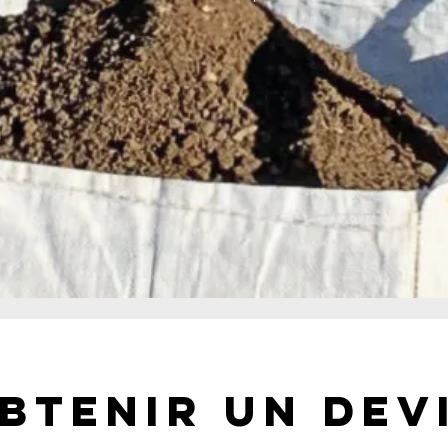
 les bien-faits pour vos jardins et potagers, plantes vigoureuses et un sol riche. Livraison rapide et conseils d’experts pour réussir vos projets d’aménagement extérieur
 Pépinière Peyrolles. Idéale pour vos jardins et potagers, elle garantit des plantes vigoureuses et un sol riche. Livraison rapide et conseils d’experts pour réussir vos 
ertes un plaisir pour les enfants, mais un vrai casse-tête pour les parents, surtout quand il s'agissait de terre végétale enrichie à Aix-en-Provence.
Aujourd'hui, vous pouvez enfin prendre votre revanche en jardinant, ce qui est un vrai régal. Alors, achetez de la bonne terre végétale enrichie à Aix-en-Provence pour vos
e est d’ailleurs la mieux placée pour vous accompagner dans la préparation de votre espace vert.
par Pépinière Peyrolles, enrichie à 40 % de compost. De plus, la terre végétale enrichie à Aix-en-Provence est tamisée, ce qui la rend très facile à manipuler.
l, ou pour une bordure de fleurs. Elle nourrit également votre sol en profondeur, rendant ainsi votre terrain idéal pour les plantations.
s semblent en mauvaise santé, la terre végétale enrichie peut leur redonner de la vitalité. Contrairement au terreau, elle nourrit le sol de façon durable.
-en-Provence pour obtenir un superbe jardin fleuri. Les plantes apportent couleur et joie de vivre, et leur parfum invite à l’évasion.
légumes gorgés de saveurs, surtout s’ils ont poussé dans une terre végétale enrichie.
umes de votre potager à Aix-en-Provence seront riches en vitamines et nutriments essentiels.
ec Pépinière Peyrolles
ond aux normes de qualité. Vous pouvez donc l’acheter en toute confiance. Nos produits sont de qualité, c’est pourquoi nos clients nous recommandent.
 et vous conseiller dans vos projets. Vous pouvez même nous envoyer vos idées ou croquis par mail à
contact@pepinieriepeyrolles.com
.
e enrichie directement dans votre jardin. Grâce à nos camions équipés de grues, nous livrons par-dessus votre portail, muret ou clôture. Avec notre flotte et notre équi
x kits jardin du monde, qui enrichissent notre catalogue.
rs sur 7 et répondons à vos mails, appels, ainsi qu’à vos messages sur Facebook et Instagram. Vous pouvez également nous suivre sur les réseaux sociaux.
btenir un dev