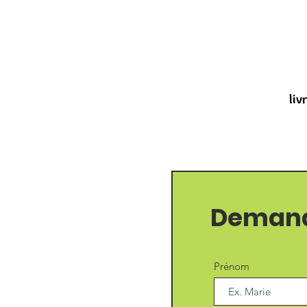
liv
Demand
Prénom