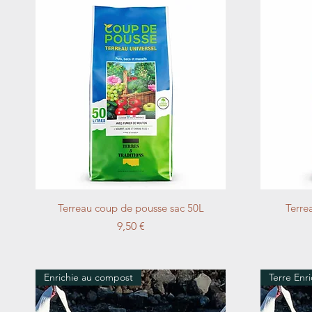
Aperçu rapide
Terreau coup de pousse sac 50L
Terre
Prix
9,50 €
Enrichie au compost
Terre Enr