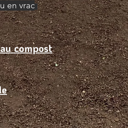
u en vrac
e au compost
de