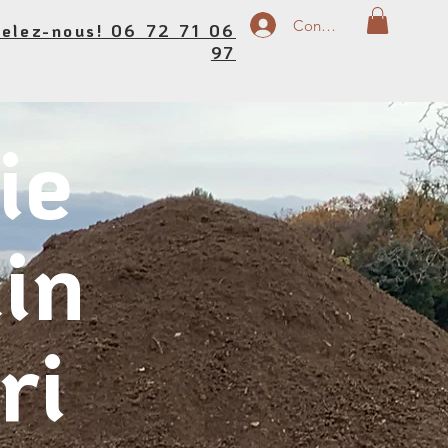
Connexion
elez-nous! 06 72 71 06
97
hie
in
ri