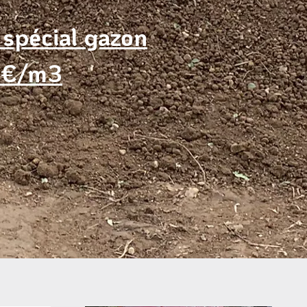
 spécial gazon
39€/m3