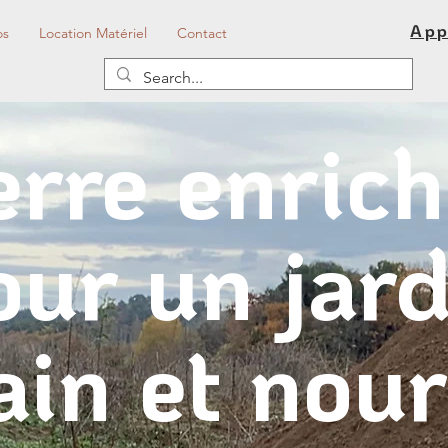
App
os
Location Matériel
Contact
rre enric
our un jard
ain et nour