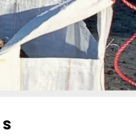
.
projets d’aménagement extérieur.
 projets de jardinage. La terre végétale enrichie est le meilleur complément pour vos plantes. Vous aurez ainsi un magnifique jardin fleuri ou un potager bien fourni, sel
pe, nous gérons votre commande de A à Z, car chez Pépinière Peyrolles, rien n’est laissé au hasard.
is