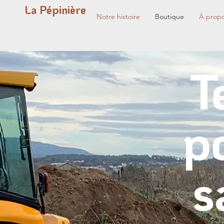
La Pépinière
Notre histoire
Boutique
À prop
Te
p
s