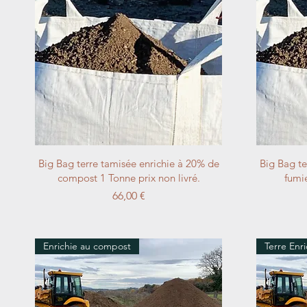
Aperçu rapide
Big Bag terre tamisée enrichie à 20% de
Big Bag te
compost 1 Tonne prix non livré.
fumie
Prix
66,00 €
Enrichie au compost
Terre Enr