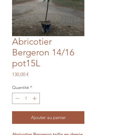
Abricotier
Bergeron 14/16
pot15L
Prix
130,00 €
Quantité
*
Ajouter au panier
Abricotier Bergeron taille en demie