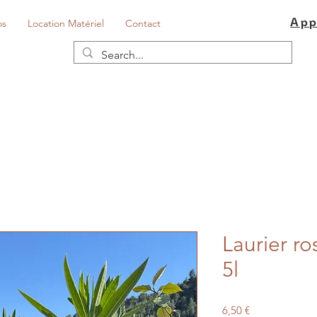
App
os
Location Matériel
Contact
Laurier r
5l
Prix
6,50 €