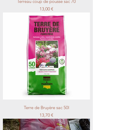
Terreau coup de pousse sac 70
Prix
13,00 €
Terre de Bruyère sac 50l
Prix
13,70 €